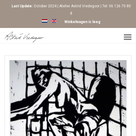
Last Update:
October 2024 | Atelier Astrid Vredegoor | Tel: 06 126 70 80
8
Selecteer de taal
Winkelwagen is leeg