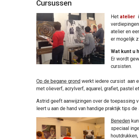
Cursussen
Het
atelier
i
verdiepingen.
atelier en ee
er mogelijk z
Wat kunt u 
Er wordt gew
cursisten.
Op de begane grond
werkt iedere cursist aan 
met olieverf, acrylverf, aquarel, grafiet, pastel 
Astrid geeft aanwijzingen over de toepassing va
leert u aan de hand van handige praktijk tips de
Beneden
kun
speciaal ing
houtdrukken,