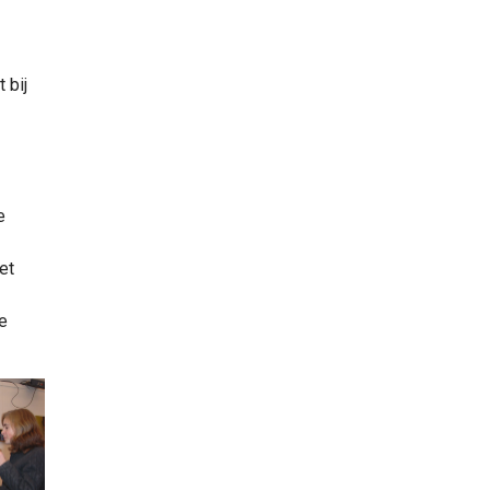
 bij
e
et
e