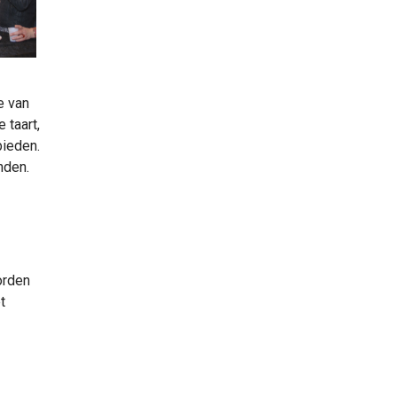
e van
 taart,
bieden.
inden.
orden
t