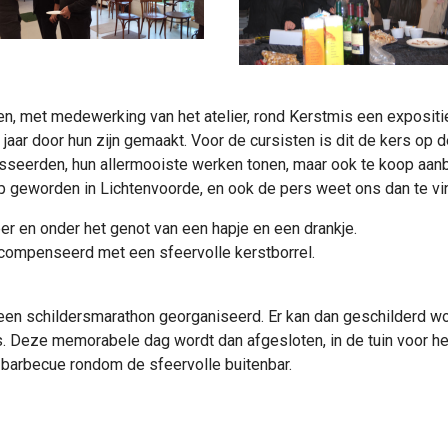
ten, met medewerking van het atelier, rond Kerstmis een expositi
aar door hun zijn gemaakt. Voor de cursisten is dit de kers op de
esseerden, hun allermooiste werken tonen, maar ook te koop aan
ip geworden in Lichtenvoorde, en ook de pers weet ons dan te v
eer en onder het genot van een hapje en een drankje.
 gecompenseerd met een sfeervolle kerstborrel.
n een schildersmarathon georganiseerd. Er kan dan geschilderd w
ds. Deze memorabele dag wordt dan afgesloten, in de tuin voor he
) barbecue rondom de sfeervolle buitenbar.