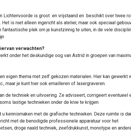
n Lichtenvoorde is groot en vrijstaand en beschikt over twee ro
 Het is niet alleen ingericht als atelier, maar ook speciaal gebo
n fantastische plek om je kunstzinnig te uiten, in de vele discipli
ijn
hiervan verwachten?
erkt onder het deskundige oog van Astrid in groepen van maxim
een eigen thema met zelf gekozen materialen. Hier kan gewerkt
etc., maar je kunt hier ook emailleren of lasergraveren.
n de techniek en uitvoering. Ze adviseert, corrigeert eventueel 
 soms lastige technieken onder de knie te krijgen.
t u kennismaken met de grafische technieken. Deze ruimte is da
ericht met de benodigde professionele apparatuur voor het
 etsen, droge naald techniek, zeefdrukkunst, monotype en ander