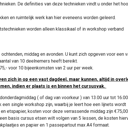
chnieken. De definities van deze technieken vindt u onder het ho
ken en ruimtelijk werk kan hier eveneens worden geleerd.
etstechnieken worden alleen klassikaal of in workshop verband
ochtenden, middag en avonden. U kunt zich opgeven voor een v
antal van 10 deelnemers heeft bereikt.
5,- voor 10 bijeenkomsten van 2 uur per week.
ven zich in op een vast dagdeel, maar kunnen, altijd in overl
en, indien er plaats is en binnen het cursusvak.
 donderdagmiddag ( of dag van voorkeur ) van 13.00 uur tot 16.00
een single workshop zijn, waarbij je leert hoe een lijnets wordt
tje en etspapier, kosten voor deze verrassende middag zijn €75,0
je een basis cursus etsen wilt volgen van 5 lessen, de kosten hier
zinkplaatjes en papier en 1 passepartout max A4 formaat.