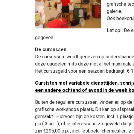
grafische te
galerie.
Ook boekdruk
Let op!. De 
gegeven.
De cursussen
De cursussen wordt gegeven op onderstaande 
deze dagdelen mits deze niet al het maximale a
Het cursusgeld voor een seizoen bedraagt € 17
Cursisten met variabele diensttijden, schrij
een andere ochtend of avond in de week kom
Buiten de reguliere cursussen, vinden er, op de
grafische workshops plaats, Dit kan op afspraak 
gemaakt . Hiervoor zijn de kosten, incl. 1 plaa
p.p.( 3 uur ), of je interesse is zo gewekt dat 
zijn €295,00 p.p. , incl. lesboek, chemicaliën, 