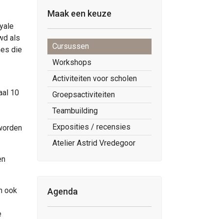
Maak een keuze
yale
uwd als
Cursussen
nes die
Workshops
Activiteiten voor scholen
aal 10
Groepsactiviteiten
Teambuilding
Exposities / recensies
 worden
Atelier Astrid Vredegoor
en
n ook
Agenda
e